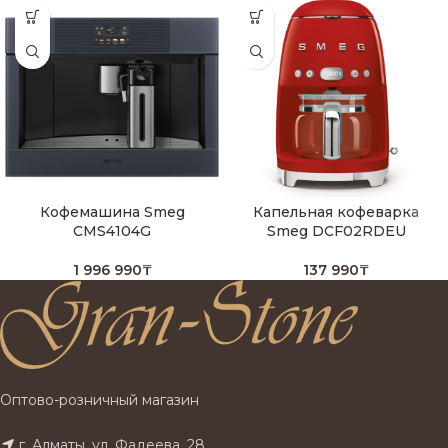
Кофемашина Smeg
Капельная кофеварка
CMS4104G
Smeg DCF02RDEU
1 996 990
₸
137 990
₸
Оптово-розничный магазин
г. Алматы, ул. Фадеева, 28