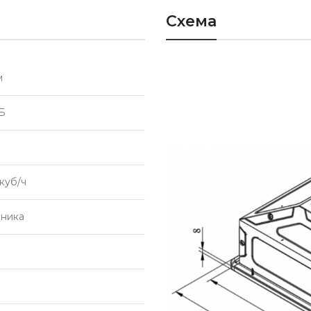
Схема
м
Б
куб/ч
аника