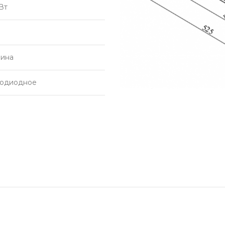
Вт
бина
тодиодное