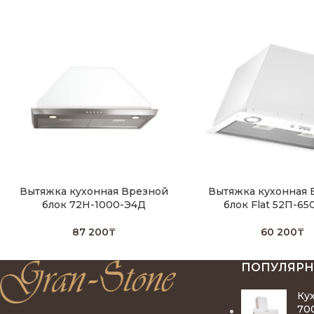
Вытяжка кухонная Врезной
Вытяжка кухонная 
блок 72Н-1000-Э4Д
блок Flat 52П-65
87 200
₸
60 200
₸
ПОПУЛЯР
Ку
70