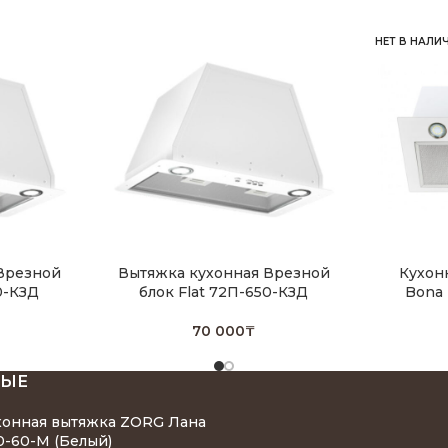
НЕТ В НАЛИ
Врезной
Вытяжка кухонная Врезной
Кухон
0-КЗД
блок Flat 72П-650-КЗД
Bona 
70 000
₸
НЫЕ
хонная вытяжка ZORG Лана
0-60-М (Белый)