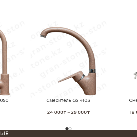
4050
Смеситель GS 4103
Сме
24 000
₸
–
29 000
₸
18
НЫЕ