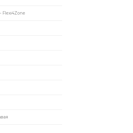
 Flexi4Zone
авая