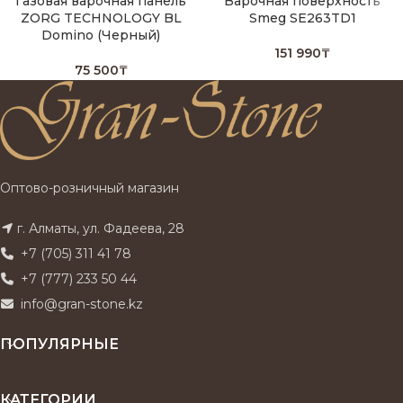
Газовая варочная панель
Варочная поверхность
ZORG TECHNOLOGY BL
Smeg SE263TD1
Domino (Черный)
151 990
₸
75 500
₸
Оптово-розничный магазин
г. Алматы, ул. Фадеева, 28
+7 (705) 311 41 78
+7 (777) 233 50 44
info@gran-stone.kz
ПОПУЛЯРНЫЕ
КАТЕГОРИИ