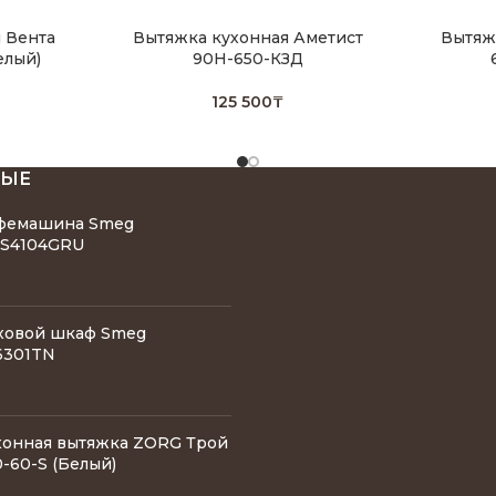
 Вента
Вытяжка кухонная Аметист
Вытяж
елый)
90Н-650-КЗД
125 500
₸
НЫЕ
фемашина Smeg
S4104GRU
96 990
₸
ховой шкаф Smeg
6301TN
7 000
₸
хонная вытяжка ZORG Трой
-60-S (Белый)