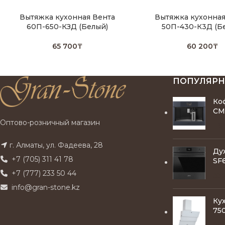
Вытяжка кухонная Вента
Вытяжка кухонная
60П-650-КЗД (Белый)
50П-430-К3Д (Б
65 700
₸
60 200
₸
ПОПУЛЯР
Ко
CM
Оптово-розничный магазин
1 9
г. Алматы, ул. Фадеева, 28
Ду
+7 (705) 311 41 78
SF
+7 (777) 233 50 44
53
info@gran-stone.kz
Ку
750