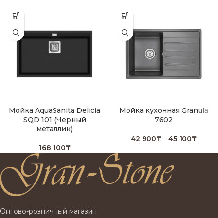
Мойка AquaSanita Delicia
Мойка кухонная Granula
SQD 101 (Черный
7602
металлик)
42 900
₸
–
45 100
₸
168 100
₸
Оптово-розничный магазин